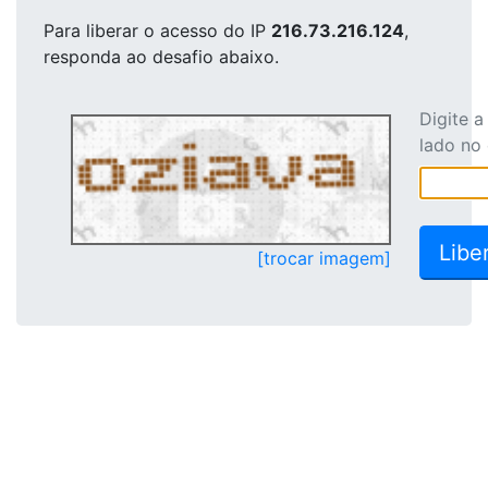
Para liberar o acesso
do IP
216.73.216.124
,
responda ao desafio abaixo.
Digite 
lado no
[trocar imagem]