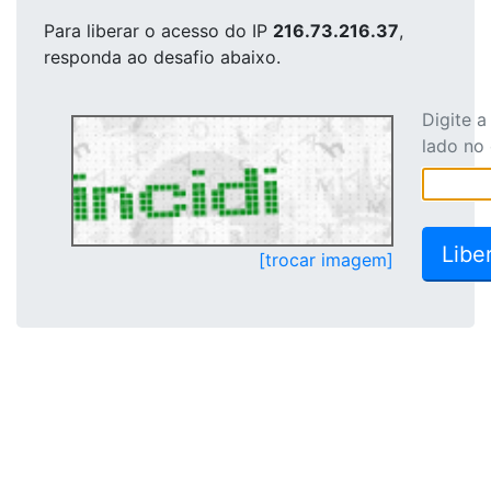
Para liberar o acesso
do IP
216.73.216.37
,
responda ao desafio abaixo.
Digite 
lado no
[trocar imagem]