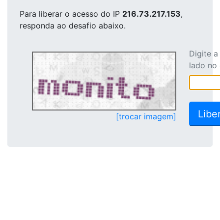
Para liberar o acesso
do IP
216.73.217.153
,
responda ao desafio abaixo.
Digite 
lado no
[trocar imagem]