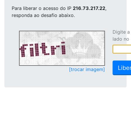
Para liberar o acesso
do IP
216.73.217.22
,
responda ao desafio abaixo.
Digite 
lado no
[trocar imagem]