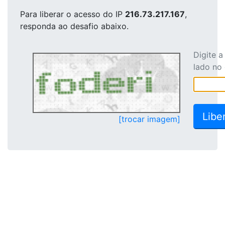
Para liberar o acesso
do IP
216.73.217.167
,
responda ao desafio abaixo.
Digite 
lado no
[trocar imagem]