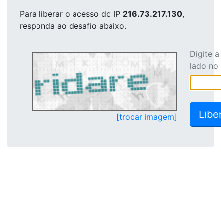
Para liberar o acesso
do IP
216.73.217.130
,
responda ao desafio abaixo.
Digite 
lado no
[trocar imagem]