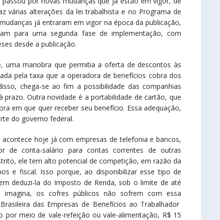
as, passou por novas mudanças que já estão em vigor, de
az várias alterações da lei trabalhista e no Programa de
mudanças já entraram em vigor na época da publicação,
aram para uma segunda fase de implementação, com
ses desde a publicação.
e, uma manobra que permitia a oferta de descontos às
ada pela taxa que a operadora de benefícios cobra dos
isso, chega-se ao fim a possibilidade das companhias
razo. Outra novidade é a portabilidade de cartão, que
dora em que quer receber seu benefício. Essa adequação,
te do governo federal.
ue acontece hoje já com empresas de telefonia e bancos,
r de conta-salário para contas correntes de outras
strito, ele tem alto potencial de competição, em razão da
e fiscal. Isso porque, ao disponibilizar esse tipo de
m deduzi-la do Imposto de Renda, sob o limite de até
e imagina, os cofres públicos não sofrem com essa
rasileira das Empresas de Benefícios ao Trabalhador
o por meio de vale-refeição ou vale-alimentação, R$ 15