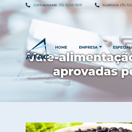
Contabilidade:
(13) 3205-5011
Auditoria:
(13) 3
HOME
EMPRESA
ESPECIAL
Vale-alimentação
aprovadas p