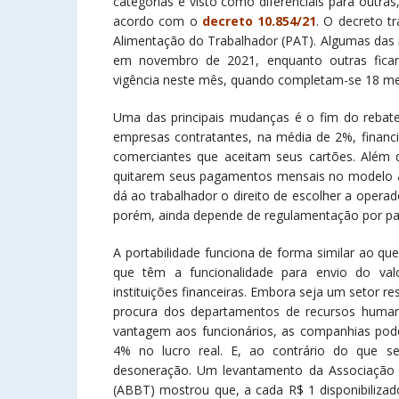
categorias e visto como diferenciais para outr
acordo com o
decreto 10.854/21
. O decreto tr
Alimentação do Trabalhador (PAT). Algumas das 
em novembro de 2021, enquanto outras fic
vigência neste mês, quando completam-se 18 me
Uma das principais mudanças é o fim do rebat
empresas contratantes, na média de 2%, financi
comerciantes que aceitam seus cartões. Além d
quitarem seus pagamentos mensais no modelo à p
dá ao trabalhador o direito de escolher a opera
porém, ainda depende de regulamentação por par
A portabilidade funciona de forma similar ao q
que têm a funcionalidade para envio do valo
instituições financeiras. Embora seja um setor re
procura dos departamentos de recursos humanos 
vantagem aos funcionários, as companhias pode
4% no lucro real. E, ao contrário do que s
desoneração. Um levantamento da Associação B
(ABBT) mostrou que, a cada R$ 1 disponibilizad