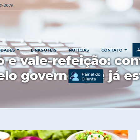
221-8879
A
IDADES
LINKS ÚTEIS
NOTÍCIAS
CONTATO
 e vale-refeição: co
elo governo que já es