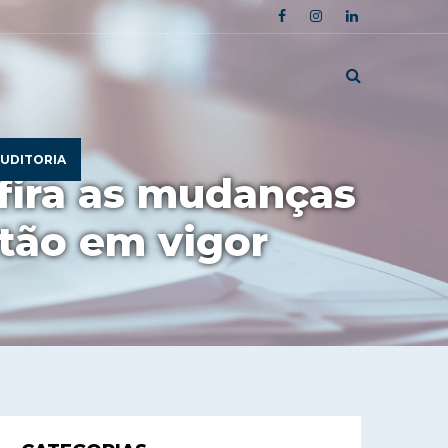
UDITORIA
nfira as mudanças
tão em vigor