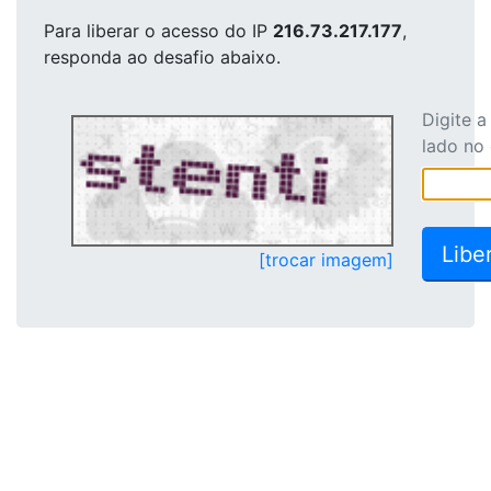
Para liberar o acesso
do IP
216.73.217.177
,
responda ao desafio abaixo.
Digite 
lado no
[trocar imagem]