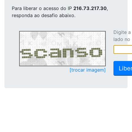
Para liberar o acesso
do IP
216.73.217.30
,
responda ao desafio abaixo.
Digite 
lado no
[trocar imagem]