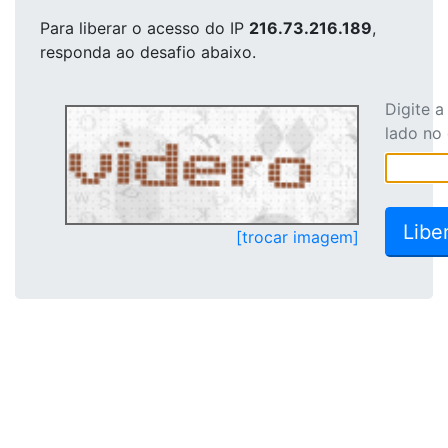
Para liberar o acesso
do IP
216.73.216.189
,
responda ao desafio abaixo.
Digite 
lado no
[trocar imagem]