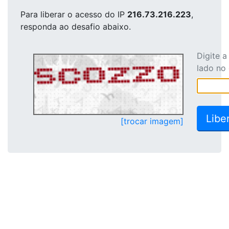
Para liberar o acesso
do IP
216.73.216.223
,
responda ao desafio abaixo.
Digite 
lado no
[trocar imagem]