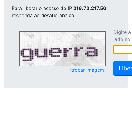
Para liberar o acesso
do IP
216.73.217.50
,
responda ao desafio abaixo.
Digite 
lado no
[trocar imagem]