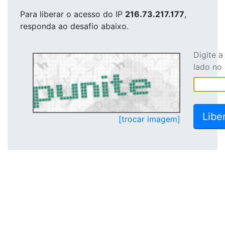
Para liberar o acesso
do IP
216.73.217.177
,
responda ao desafio abaixo.
Digite 
lado no
[trocar imagem]