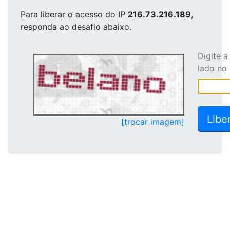
Para liberar o acesso
do IP
216.73.216.189
,
responda ao desafio abaixo.
Digite 
lado no
[trocar imagem]