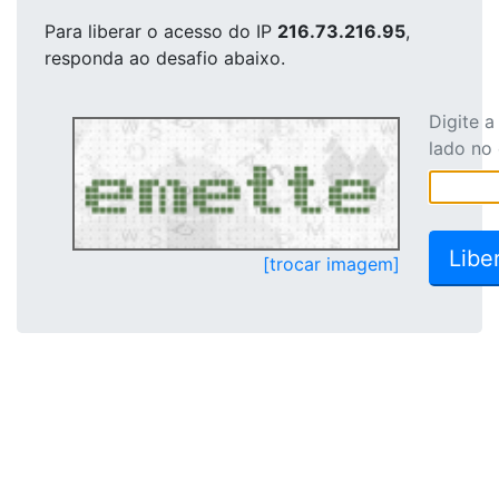
Para liberar o acesso
do IP
216.73.216.95
,
responda ao desafio abaixo.
Digite 
lado no
[trocar imagem]