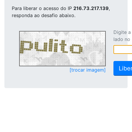
Para liberar o acesso
do IP
216.73.217.139
,
responda ao desafio abaixo.
Digite 
lado no
[trocar imagem]