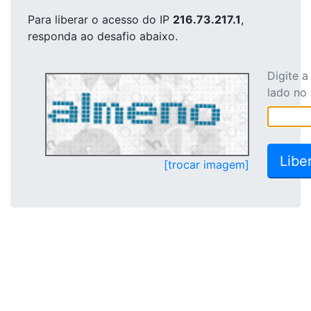
Para liberar o acesso
do IP
216.73.217.1
,
responda ao desafio abaixo.
Digite 
lado no
[trocar imagem]