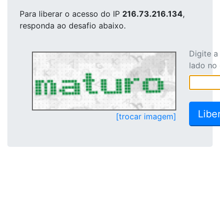
Para liberar o acesso
do IP
216.73.216.134
,
responda ao desafio abaixo.
Digite 
lado no
[trocar imagem]