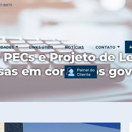
221-8879
A
IDADES
LINKS ÚTEIS
NOTÍCIAS
CONTATO
PECs e Projeto de Le
as em contratos go