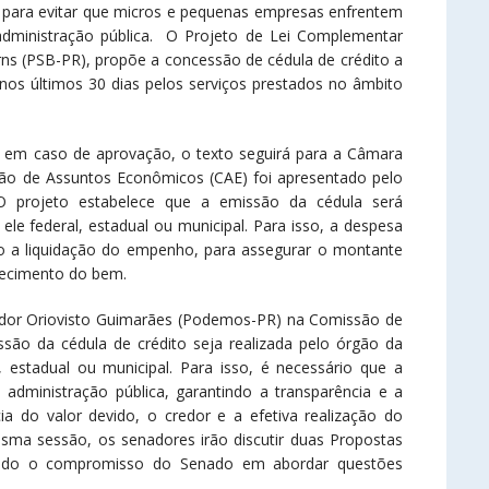
to para evitar que micros e pequenas empresas enfrentem
dministração pública. O Projeto de Lei Complementar
rns (PSB-PR), propõe a concessão de cédula de crédito a
s últimos 30 dias pelos serviços prestados no âmbito
e em caso de aprovação, o texto seguirá para a Câmara
são de Assuntos Econômicos (CAE) foi apresentado pelo
O projeto estabelece que a emissão da cédula será
ele federal, estadual ou municipal. Para isso, a despesa
do a liquidação do empenho, para assegurar o montante
necimento do bem.
nador Oriovisto Guimarães (Podemos-PR) na Comissão de
ão da cédula de crédito seja realizada pelo órgão da
l, estadual ou municipal. Para isso, é necessário que a
administração pública, garantindo a transparência e a
cia do valor devido, o credor e a efetiva realização do
sma sessão, os senadores irão discutir duas Propostas
ando o compromisso do Senado em abordar questões