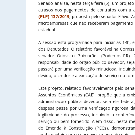
Senado analisa, nesta terça-feira (5), um proje
atrasos nos pagamentos de contratos com a a
(PLP) 137/2019
, proposto pelo senador Flávio A
microempresas que não receberam pagamento no
estadual.
A sessão está programada para iniciar às 14h, 
dos Deputados. O relatório favorável na Comis
senador Oriovisto Guimarães (Podemos-PR). 
responsabilidade do órgão público devedor, seja 
passará por uma verificação minuciosa, incluin
devido, o credor e a execução do serviço ou for
Este projeto, relatado favoravelmente pelo se
Assuntos Econômicos (CAE), propõe que a emiss
administração pública devedor, seja ele federa
despesa passe por uma verificação rigorosa da 
legitimidade do processo, incluindo a conferên
serviço ou bem fornecido. Além disso, nesta me
de Emenda à Constituição (PECs), demonstr
fundamentais para o desenvolvimento do país.