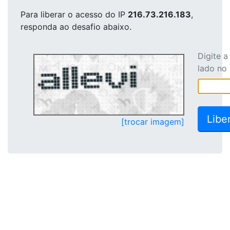
Para liberar o acesso
do IP
216.73.216.183
,
responda ao desafio abaixo.
Digite 
lado no
[trocar imagem]