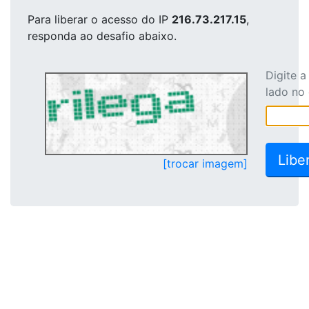
Para liberar o acesso
do IP
216.73.217.15
,
responda ao desafio abaixo.
Digite 
lado no
[trocar imagem]