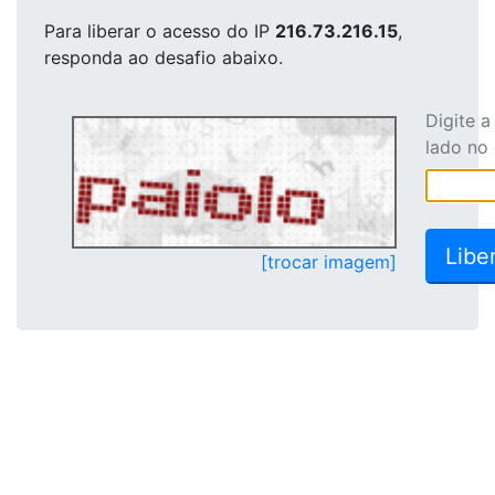
Para liberar o acesso
do IP
216.73.216.15
,
responda ao desafio abaixo.
Digite 
lado no
[trocar imagem]