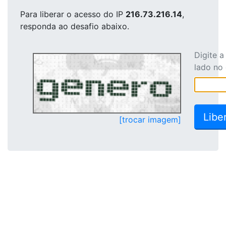
Para liberar o acesso
do IP
216.73.216.14
,
responda ao desafio abaixo.
Digite 
lado no
[trocar imagem]