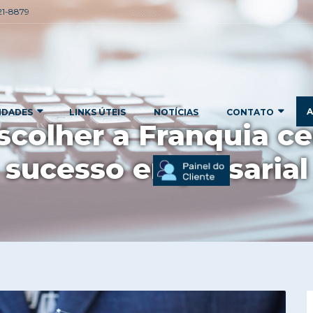
221-8879
A
IDADES
LINKS ÚTEIS
NOTÍCIAS
CONTATO
colher a Franquia ce
sucesso empresarial