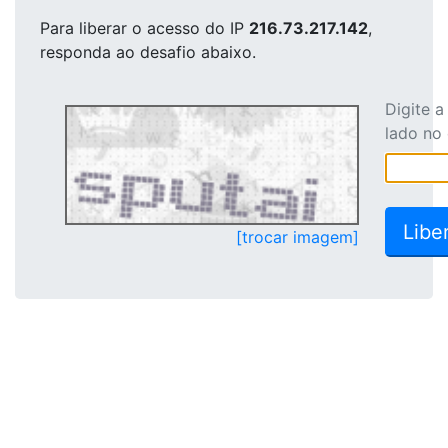
Para liberar o acesso
do IP
216.73.217.142
,
responda ao desafio abaixo.
Digite 
lado no
[trocar imagem]