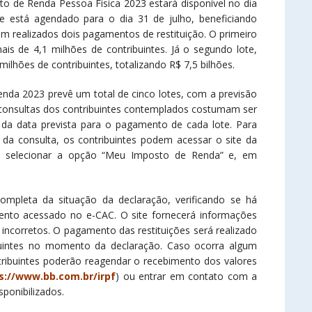
sto de Renda Pessoa Física 2023 estará disponível no dia
e está agendado para o dia 31 de julho, beneficiando
am realizados dois pagamentos de restituição. O primeiro
ais de 4,1 milhões de contribuintes. Já o segundo lote,
milhões de contribuintes, totalizando R$ 7,5 bilhões.
nda 2023 prevê um total de cinco lotes, com a previsão
s consultas dos contribuintes contemplados costumam ser
a data prevista para o pagamento de cada lote. Para
ta da consulta, os contribuintes podem acessar o site da
, selecionar a opção “Meu Imposto de Renda” e, em
completa da situação da declaração, verificando se há
ento acessado no e-CAC. O site fornecerá informações
incorretos. O pagamento das restituições será realizado
buintes no momento da declaração. Caso ocorra algum
tribuintes poderão reagendar o recebimento dos valores
s://www.bb.com.br/irpf
)
ou entrar em contato com a
ponibilizados.