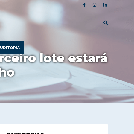
UDITORIA
rceiro lote estará
lho