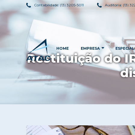
Contabilidade:
(13) 3205-5011
Auditoria:
(13) 3
HOME
EMPRESA
ESPECIAL
Restituição do IR
di