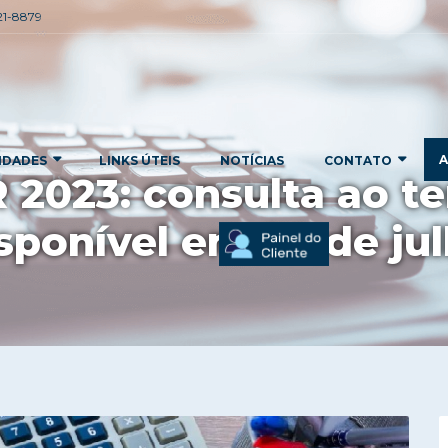
221-8879
A
IDADES
LINKS ÚTEIS
NOTÍCIAS
CONTATO
 2023: consulta ao te
sponível em 24 de ju