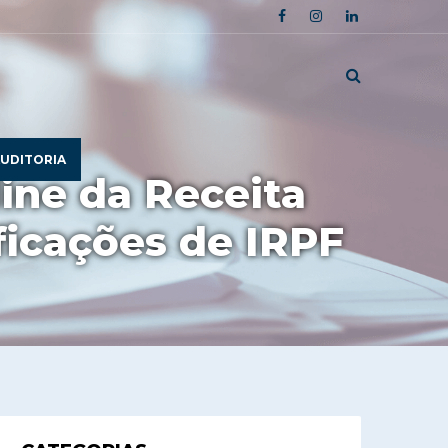
UDITORIA
ine da Receita
ificações de IRPF