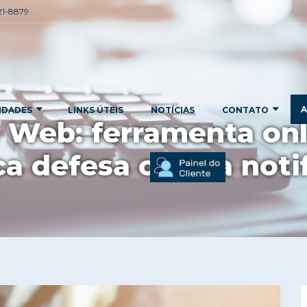
221-8879
A
IDADES
LINKS ÚTEIS
NOTÍCIAS
CONTATO
Web: ferramenta onl
ca defesa contra not