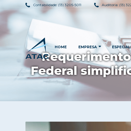
Contabilidade:
(13) 3205-5011
Auditoria:
(13) 3
HOME
EMPRESA
ESPECIAL
Requerimento 
Federal simplifi