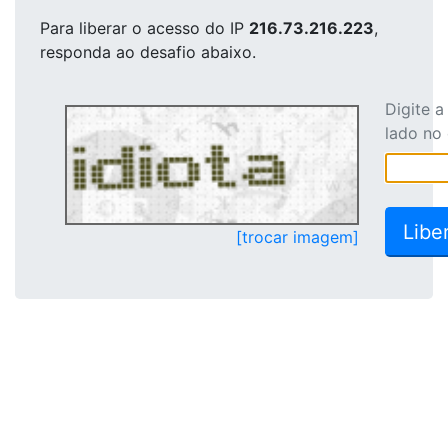
Para liberar o acesso
do IP
216.73.216.223
,
responda ao desafio abaixo.
Digite 
lado no
[trocar imagem]