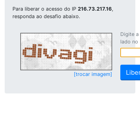
Para liberar o acesso
do IP
216.73.217.16
,
responda ao desafio abaixo.
Digite 
lado no
[trocar imagem]