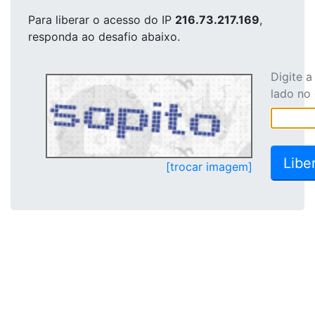
Para liberar o acesso
do IP
216.73.217.169
,
responda ao desafio abaixo.
Digite 
lado no
[trocar imagem]