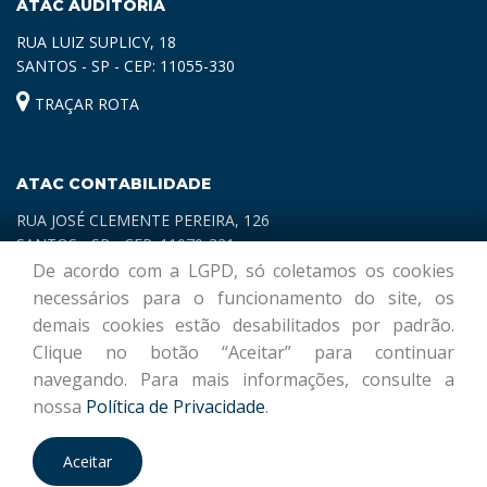
ATAC AUDITORIA
RUA LUIZ SUPLICY, 18
SANTOS - SP - CEP: 11055-330
TRAÇAR ROTA
ATAC CONTABILIDADE
RUA JOSÉ CLEMENTE PEREIRA, 126
SANTOS - SP - CEP: 11070-321
De acordo com a LGPD, só coletamos os cookies
TRAÇAR ROTA
necessários para o funcionamento do site, os
demais cookies estão desabilitados por padrão.
Clique no botão “Aceitar” para continuar
navegando. Para mais informações, consulte a
nossa
Política de Privacidade
.
© ATAC CONTABILIDADE E AUDITORIA | Desenvolvido por
Marcasite
Aceitar