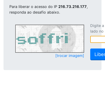
Para liberar o acesso
do IP
216.73.216.177
,
responda ao desafio abaixo.
Digite 
lado no
[trocar imagem]