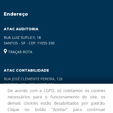
Endereço
ATAC AUDITORIA
RUA LUIZ SUPLICY, 18
SANTOS - SP - CEP: 11055-330
TRAÇAR ROTA
ATAC CONTABILIDADE
RUA JOSÉ CLEMENTE PEREIRA, 126
SANTOS - SP - CEP: 11070-321
De acordo com a LGPD, só coletamos os cookies
TRAÇAR ROTA
necessários para o funcionamento do site, os
demais cookies estão desabilitados por padrão.
Clique no botão “Aceitar” para continuar