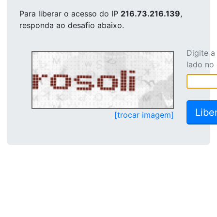
Para liberar o acesso
do IP
216.73.216.139
,
responda ao desafio abaixo.
Digite 
lado no
[trocar imagem]