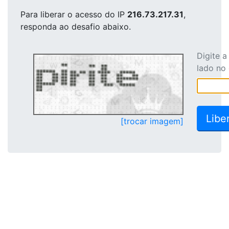
Para liberar o acesso
do IP
216.73.217.31
,
responda ao desafio abaixo.
Digite 
lado no
[trocar imagem]