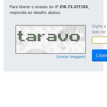
Para liberar o acesso
do IP
216.73.217.153
,
responda ao desafio abaixo.
Digite 
lado no
[trocar imagem]