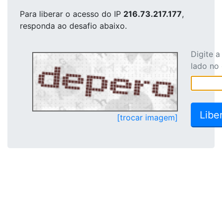
Para liberar o acesso
do IP
216.73.217.177
,
responda ao desafio abaixo.
Digite 
lado no
[trocar imagem]