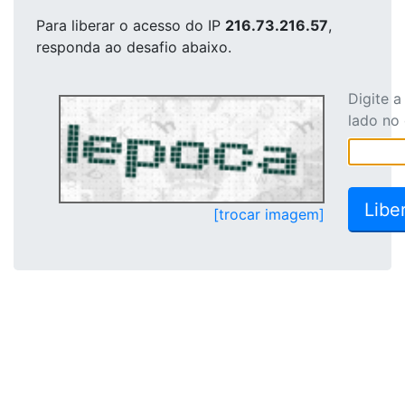
Para liberar o acesso
do IP
216.73.216.57
,
responda ao desafio abaixo.
Digite 
lado no
[trocar imagem]