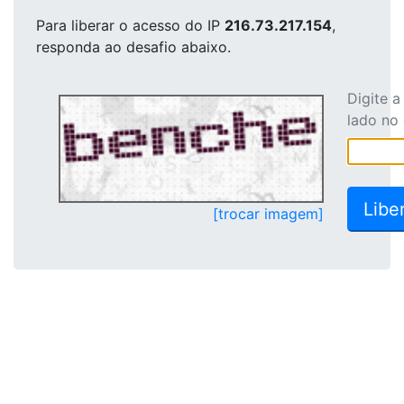
Para liberar o acesso
do IP
216.73.217.154
,
responda ao desafio abaixo.
Digite 
lado no
[trocar imagem]