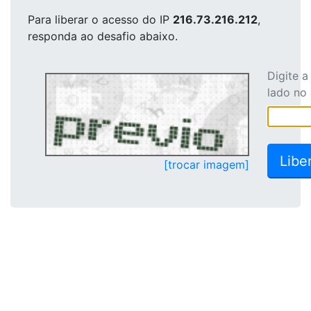
Para liberar o acesso
do IP
216.73.216.212
,
responda ao desafio abaixo.
Digite 
lado no
[trocar imagem]