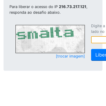
Para liberar o acesso
do IP
216.73.217.121
,
responda ao desafio abaixo.
Digite 
lado no
[trocar imagem]