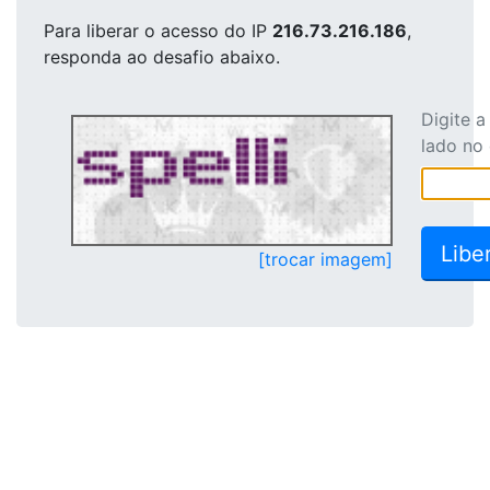
Para liberar o acesso
do IP
216.73.216.186
,
responda ao desafio abaixo.
Digite 
lado no
[trocar imagem]