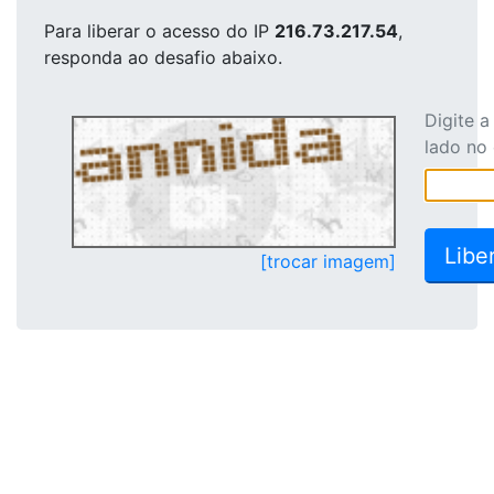
Para liberar o acesso
do IP
216.73.217.54
,
responda ao desafio abaixo.
Digite 
lado no
[trocar imagem]