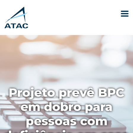
Projeto prevê BPC
em dobro para
pessoas com