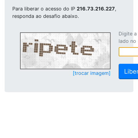
Para liberar o acesso
do IP
216.73.216.227
,
responda ao desafio abaixo.
Digite 
lado no
[trocar imagem]