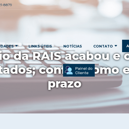
221-8879
A
IDADES
LINKS ÚTEIS
NOTÍCIAS
CONTATO
io da RAIS acabou e c
ados; confira como e
prazo