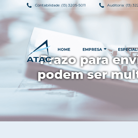
Contabilidade:
(13) 3205-5011
Auditoria:
(13) 3
HOME
EMPRESA
ESPECIAL
Prazo para env
podem ser mult