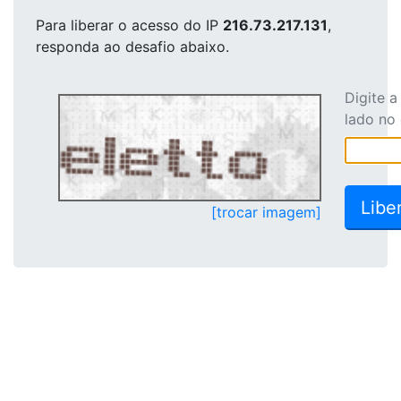
Para liberar o acesso
do IP
216.73.217.131
,
responda ao desafio abaixo.
Digite 
lado no
[trocar imagem]