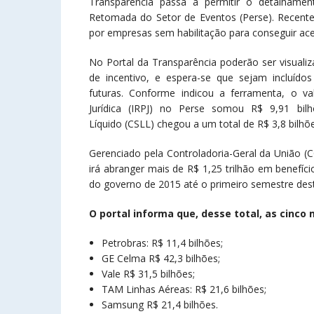
Transparência passa a permitir o detalhamen
Retomada do Setor de Eventos (Perse). Recentem
por empresas sem habilitação para conseguir aces
No Portal da Transparência poderão ser visual
de incentivo, e espera-se que sejam incluíd
futuras. Conforme indicou a ferramenta, o 
Jurídica (IRPJ) no Perse somou R$ 9,91 bil
Líquido (CSLL) chegou a um total de R$ 3,8 bilhõe
Gerenciado pela Controladoria-Geral da União (
irá abranger mais de R$ 1,25 trilhão em benefíci
do governo de 2015 até o primeiro semestre des
O portal informa que, desse total, as cinco
Petrobras: R$ 11,4 bilhões;
GE Celma R$ 42,3 bilhões;
Vale R$ 31,5 bilhões;
TAM Linhas Aéreas: R$ 21,6 bilhões;
Samsung R$ 21,4 bilhões.