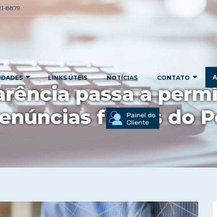
221-8879
A
IDADES
LINKS ÚTEIS
NOTÍCIAS
CONTATO
arência passa a perm
enúncias fiscais do 