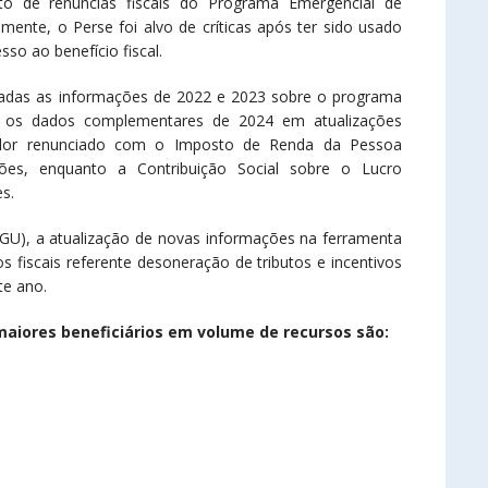
to de renúncias fiscais do Programa Emergencial de
ente, o Perse foi alvo de críticas após ter sido usado
so ao benefício fiscal.
izadas as informações de 2022 e 2023 sobre o programa
os os dados complementares de 2024 em atualizações
valor renunciado com o Imposto de Renda da Pessoa
hões, enquanto a Contribuição Social sobre o Lucro
s.
CGU), a atualização de novas informações na ferramenta
os fiscais referente desoneração de tributos e incentivos
te ano.
 maiores beneficiários em volume de recursos são: