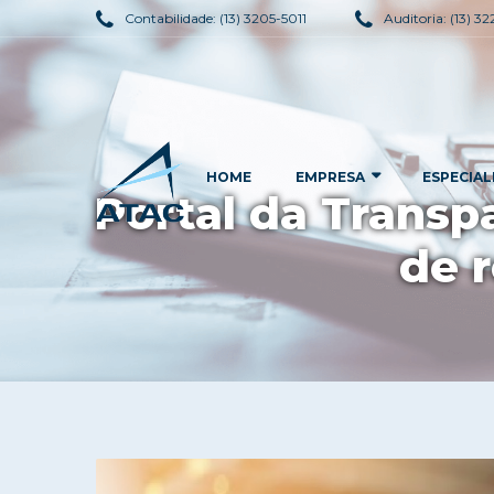
Contabilidade:
(13) 3205-5011
Auditoria:
(13) 3
HOME
EMPRESA
ESPECIAL
Portal da Transp
de r