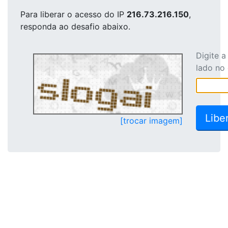
Para liberar o acesso
do IP
216.73.216.150
,
responda ao desafio abaixo.
Digite 
lado no
[trocar imagem]