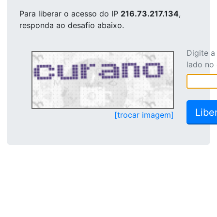
Para liberar o acesso
do IP
216.73.217.134
,
responda ao desafio abaixo.
Digite 
lado no
[trocar imagem]